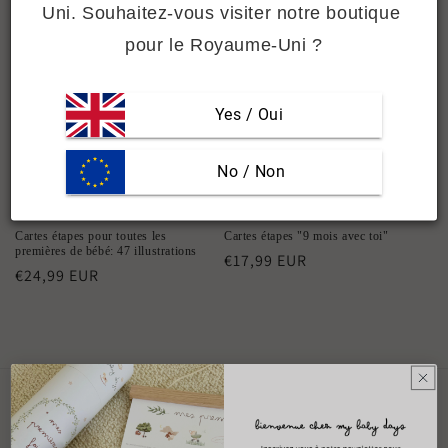
Uni. Souhaitez-vous visiter notre boutique 
i
pour le Royaume-Uni ?
o
n
Yes / Oui
:
 No / Non
Épuisé
Cartes étapes pour toutes les
Cartes étapes "9 mois avec toi"
premières de bébé: 47 illustrations
Prix
€17,99 EUR
Prix
€24,99 EUR
habituel
habituel
MENU