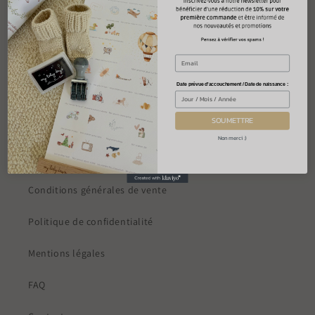
Accueil
Nos produits
Qui sommes-nous?
Date prévue d'accouchement / Date de naissance :
Blog
SOUMETTRE
Non merci :)
INFORMATIONS
Conditions générales de vente
Politique de confidentialité
Mentions légales
FAQ