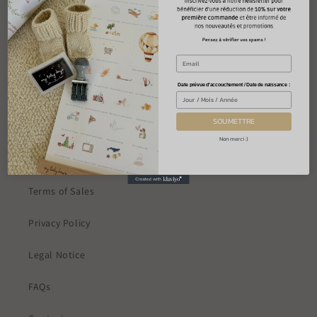
Welcome
Our products
Who are we?
Date prévue d'accouchement / Date de naissance :
Blog
SOUMETTRE
Non merci :)
INFORMATION
Terms of Sales
Privacy Policy
Legal Notice
FAQs