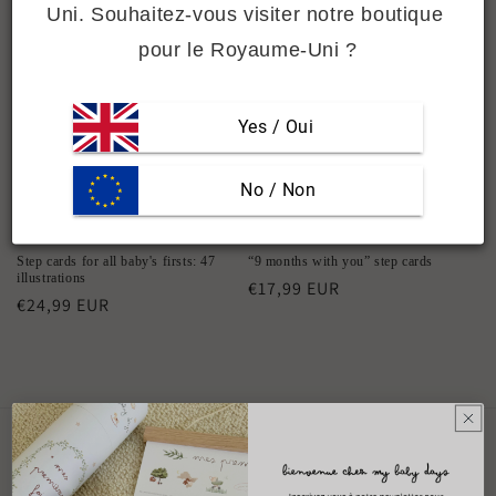
Uni. Souhaitez-vous visiter notre boutique 
i
pour le Royaume-Uni ?
o
n
Yes / Oui
:
 No / Non
Sold out
Step cards for all baby's firsts: 47
“9 months with you” step cards
illustrations
Regular
€17,99 EUR
Regular
€24,99 EUR
price
price
MENU